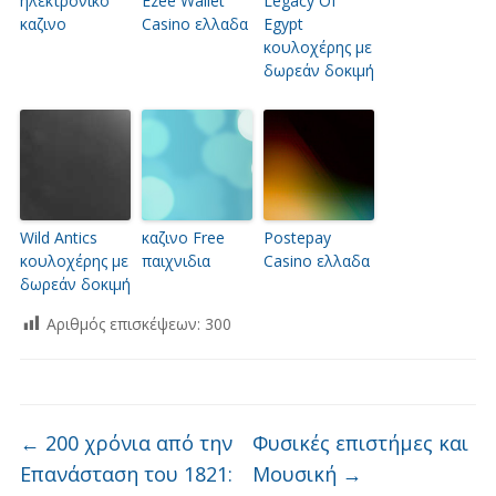
ηλεκτρονικο
Ezee Wallet
Legacy Of
καζινο
Casino ελλαδα
Egypt
κουλοχέρης με
δωρεάν δοκιμή
Wild Antics
καζινο Free
Postepay
κουλοχέρης με
παιχνιδια
Casino ελλαδα
δωρεάν δοκιμή
Αριθμός επισκέψεων:
300
←
200 χρόνια από την
Φυσικές επιστήμες και
Επανάσταση του 1821:
Μουσική
→