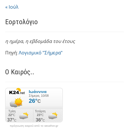
« Ιούλ
Εορτολόγιο
η ημέρα,
η εβδομάδα του έτους
Πηγή:
Λογισμικό "Σήμερα"
Ο Καιρός..
πρόγνωση καιρού από το weather.gr