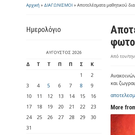
Αρχική
»
ΔΙΑΓΩΝΙΣΜΟΙ
»
Αποτελέσματα μαθητικού δι
Αποτ
Ημερολόγιο
φωτο
ΑΎΓΟΥΣΤΟΣ 2026
Από τον/τη
Δ
Τ
Τ
Π
Π
Σ
Κ
1
2
Ανακοινών
και ζωγρα
3
4
5
6
7
8
9
αποτελεσμ
10
11
12
13
14
15
16
17
18
19
20
21
22
23
More from
24
25
26
27
28
29
30
31