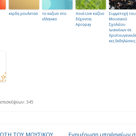
κερδη ρουλετασ
το καζινο στο
ποιά Live καζίνο
Συμμετοχή του
ελληνικο
δέχονται
Μουσικού
Apcopay
Σχολείου
Ιωαννίνων σε
Χριστουγεννιάτ
κες Εκδηλώσεις
 επισκέψεων:
345
ΩΣΗ ΤΟΥ ΜΟΥΣΙΚΟΥ
Ενημέρωση υποψηφίων σ