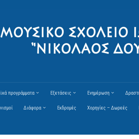
ϊκά προγράμματα
Εξετάσεις
Ενημέρωση
Δραστ
νισμοί
Διάφορα
Εκδρομές
Χορηγίες – Δωρεές