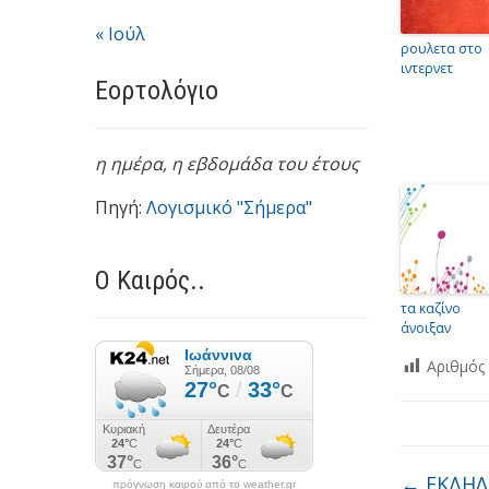
« Ιούλ
ρουλετα στο
ιντερνετ
Εορτολόγιο
η ημέρα,
η εβδομάδα του έτους
Πηγή:
Λογισμικό "Σήμερα"
Ο Καιρός..
τα καζίνο
άνοιξαν
Αριθμός
←
ΕΚΔΗΛ
πρόγνωση καιρού από το weather.gr