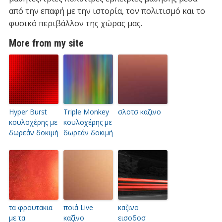
από την επαφή με την ιστορία, τον πολιτισμό και το
φυσικό περιβάλλον της χώρας μας.
More from my site
Hyper Burst
Triple Monkey
σλοτσ καζινο
κουλοχέρης με
κουλοχέρης με
δωρεάν δοκιμή
δωρεάν δοκιμή
τα φρουτακια
ποιά Live
καζινο
με τα
καζίνο
εισοδοσ