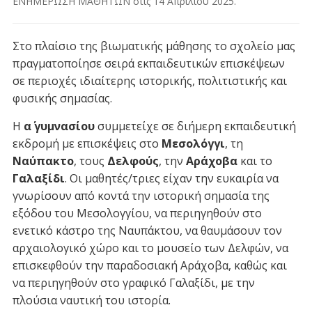
ΕΝΗΜΕΡΩΣΗ ΜΑΘΗΤΩΝ
στις
14 Απριλίου 2025
.
Στο πλαίσιο της βιωματικής μάθησης το σχολείο μας
πραγματοποίησε σειρά εκπαιδευτικών επισκέψεων
σε περιοχές ιδιαίτερης ιστορικής, πολιτιστικής και
φυσικής σημασίας.
Η
α΄ γυμνασίου
συμμετείχε σε διήμερη εκπαιδευτική
εκδρομή με επισκέψεις στο
Μεσολόγγι
, τη
Ναύπακτο
, τους
Δελφούς
, την
Αράχοβα
και το
Γαλαξίδι
. Οι μαθητές/τριες είχαν την ευκαιρία να
γνωρίσουν από κοντά την ιστορική σημασία της
εξόδου του Μεσολογγίου, να περιηγηθούν στο
ενετικό κάστρο της Ναυπάκτου, να θαυμάσουν τον
αρχαιολογικό χώρο και το μουσείο των Δελφών, να
επισκεφθούν την παραδοσιακή Αράχοβα, καθώς και
να περιηγηθούν στο γραφικό Γαλαξίδι, με την
πλούσια ναυτική του ιστορία.