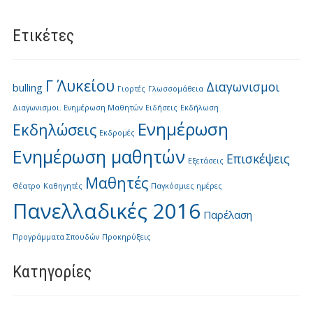
Ετικέτες
Γ΄ Λυκείου
Διαγωνισμοι
bulling
Γιορτές
Γλωσσομάθεια
Διαγωνισμοι. Ενημέρωση Μαθητών
Ειδήσεις
Εκδήλωση
Ενημέρωση
Εκδηλώσεις
Εκδρομές
Ενημέρωση μαθητών
Επισκέψεις
Εξετάσεις
Μαθητές
Θέατρο
Καθηγητές
Παγκόσμιες ημέρες
Πανελλαδικές 2016
Παρέλαση
Προγράμματα Σπουδών
Προκηρύξεις
Kατηγορίες