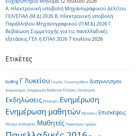
Ευχαριστήριο Μήνυμα
12 Ιουλίου 2026
Α. Ηλεκτρονική υποβολή Μηχανογραφικού Δελτίου
ΓΕΛ/ΕΠΑΛ (Μ.Δ) 2026 Β. Ηλεκτρονική υποβολή
Παράλληλου Μηχανογραφικού (Π.Μ.Δ) 2026 Γ.
Βεβαίωση Συμμετοχής για τις πανελλαδικές
εξετάσεις ΓΕΛ ή ΕΠΑΛ 2026
7 Ιουλίου 2026
Ετικέτες
Γ΄ Λυκείου
Διαγωνισμοι
bulling
Γιορτές
Γλωσσομάθεια
Διαγωνισμοι. Ενημέρωση Μαθητών
Ειδήσεις
Εκδήλωση
Ενημέρωση
Εκδηλώσεις
Εκδρομές
Ενημέρωση μαθητών
Επισκέψεις
Εξετάσεις
Μαθητές
Θέατρο
Καθηγητές
Παγκόσμιες ημέρες
Πανελλαδικές 2016