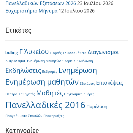
Πανελλαδικών Εξετάσεων 2026
23 Ιουλίου 2026
Ευχαριστήριο Μήνυμα
12 Ιουλίου 2026
Ετικέτες
Γ΄ Λυκείου
Διαγωνισμοι
bulling
Γιορτές
Γλωσσομάθεια
Διαγωνισμοι. Ενημέρωση Μαθητών
Ειδήσεις
Εκδήλωση
Ενημέρωση
Εκδηλώσεις
Εκδρομές
Ενημέρωση μαθητών
Επισκέψεις
Εξετάσεις
Μαθητές
Θέατρο
Καθηγητές
Παγκόσμιες ημέρες
Πανελλαδικές 2016
Παρέλαση
Προγράμματα Σπουδών
Προκηρύξεις
Kατηγορίες