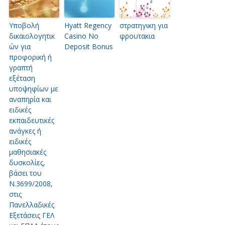
Υποβολή
Hyatt Regency
στρατηγικη για
δικαιολογητικ
Casino No
φρουτακια
ών για
Deposit Bonus
προφορική ή
γραπτή
εξέταση
υποψηφίων με
αναπηρία και
ειδικές
εκπαιδευτικές
ανάγκες ή
ειδικές
μαθησιακές
δυσκολίες,
βάσει του
Ν.3699/2008,
στις
Πανελλαδικές
Εξετάσεις ΓΕΛ