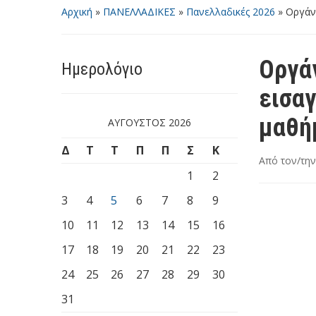
Αρχική
»
ΠΑΝΕΛΛΑΔΙΚΕΣ
»
Πανελλαδικές 2026
»
Οργάν
Οργά
Ημερολόγιο
εισα
μαθή
ΑΎΓΟΥΣΤΟΣ 2026
Δ
Τ
Τ
Π
Π
Σ
Κ
Από τον/τη
1
2
3
4
5
6
7
8
9
10
11
12
13
14
15
16
17
18
19
20
21
22
23
24
25
26
27
28
29
30
31