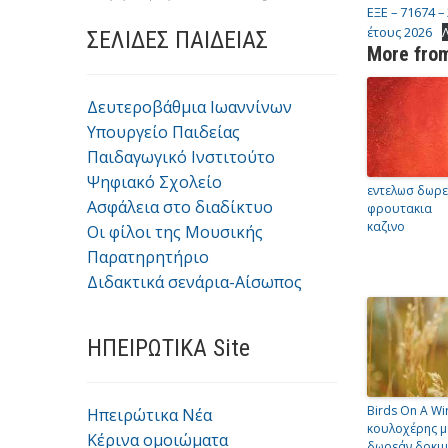
ΕΞΕ – 71674 
έτους 2026
ΣΕΛΙΔΕΣ ΠΑΙΔΕΙΑΣ
More from
Δευτεροβάθμια Ιωαννίνων
Υπουργείο Παιδείας
Παιδαγωγικό Ινστιτούτο
Ψηφιακό Σχολείο
εντελωσ δωρ
Ασφάλεια στο διαδίκτυο
φρουτακια
καζινο
Οι φίλοι της Μουσικής
Παρατηρητήριο
Διδακτικά σενάρια-Αίσωπος
ΗΠΕΙΡΩΤΙΚΑ Site
Birds On A Wi
Ηπειρώτικα Νέα
κουλοχέρης μ
Κέρινα ομοιώματα
δωρεάν δοκι