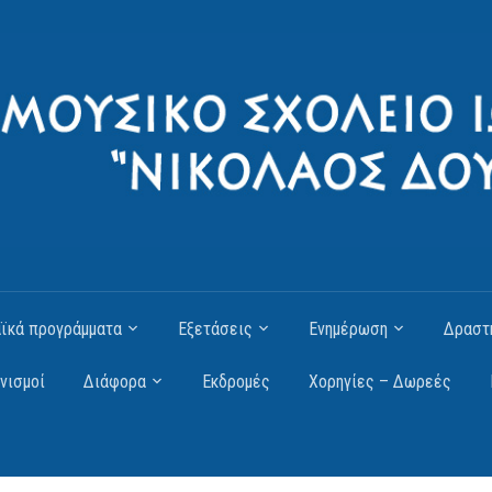
ϊκά προγράμματα
Εξετάσεις
Ενημέρωση
Δραστ
νισμοί
Διάφορα
Εκδρομές
Χορηγίες – Δωρεές