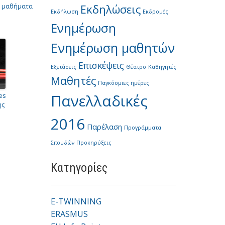
ά μαθήματα
Εκδηλώσεις
Εκδήλωση
Εκδρομές
Ενημέρωση
Ενημέρωση μαθητών
Επισκέψεις
Εξετάσεις
Θέατρο
Καθηγητές
Μαθητές
Παγκόσμιες ημέρες
Πανελλαδικές
es
ης
2016
Παρέλαση
Προγράμματα
Σπουδών
Προκηρύξεις
Kατηγορίες
E-TWINNING
ERASMUS