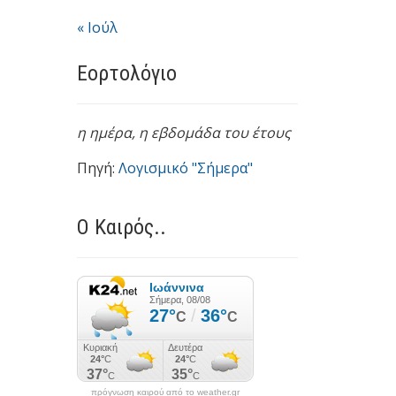
« Ιούλ
Εορτολόγιο
η ημέρα,
η εβδομάδα του έτους
Πηγή:
Λογισμικό "Σήμερα"
Ο Καιρός..
πρόγνωση καιρού από το weather.gr