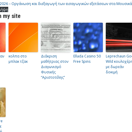
– 2026 – Οργάνωση και διεξαγωγή των εισαγωγικών εξετάσεων στα Μουσικ
Λήψη
 my site
εαν
κολπα στο
Διάκριση
Ellada Casino 50
Leprechaun Go
μπλακ τζακ
μαθήτριας στον
Free Spins
Wild κουλοχέρ
Διαγωνισμό
με δωρεάν
Φυσικής
δοκιμή
“Αριστοτέλης”
re
ε
μή