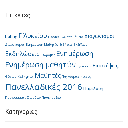
Ετικέτες
Γ΄ Λυκείου
Διαγωνισμοι
bulling
Γιορτές
Γλωσσομάθεια
Διαγωνισμοι. Ενημέρωση Μαθητών
Ειδήσεις
Εκδήλωση
Ενημέρωση
Εκδηλώσεις
Εκδρομές
Ενημέρωση μαθητών
Επισκέψεις
Εξετάσεις
Μαθητές
Θέατρο
Καθηγητές
Παγκόσμιες ημέρες
Πανελλαδικές 2016
Παρέλαση
Προγράμματα Σπουδών
Προκηρύξεις
Kατηγορίες