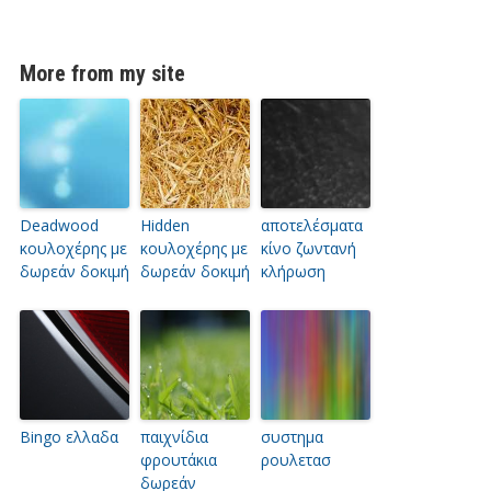
More from my site
Deadwood
Hidden
αποτελέσματα
κουλοχέρης με
κουλοχέρης με
κίνο ζωντανή
δωρεάν δοκιμή
δωρεάν δοκιμή
κλήρωση
Bingo ελλαδα
παιχνίδια
συστημα
φρουτάκια
ρουλετασ
δωρεάν