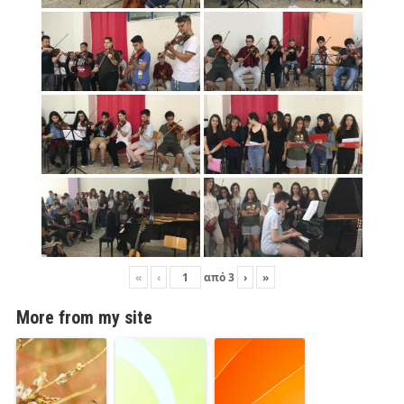
«
‹
από
3
›
»
More from my site