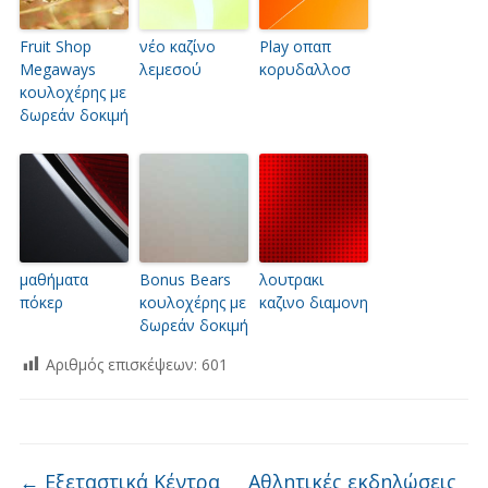
Fruit Shop
νέο καζίνο
Play οπαπ
Megaways
λεμεσού
κορυδαλλοσ
κουλοχέρης με
δωρεάν δοκιμή
μαθήματα
Bonus Bears
λουτρακι
πόκερ
κουλοχέρης με
καζινο διαμονη
δωρεάν δοκιμή
Αριθμός επισκέψεων:
601
←
Εξεταστικά Κέντρα
Αθλητικές εκδηλώσεις