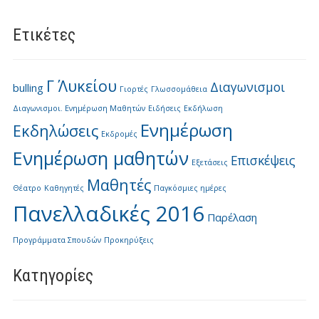
Ετικέτες
Γ΄ Λυκείου
Διαγωνισμοι
bulling
Γιορτές
Γλωσσομάθεια
Διαγωνισμοι. Ενημέρωση Μαθητών
Ειδήσεις
Εκδήλωση
Ενημέρωση
Εκδηλώσεις
Εκδρομές
Ενημέρωση μαθητών
Επισκέψεις
Εξετάσεις
Μαθητές
Θέατρο
Καθηγητές
Παγκόσμιες ημέρες
Πανελλαδικές 2016
Παρέλαση
Προγράμματα Σπουδών
Προκηρύξεις
Kατηγορίες