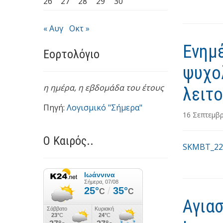
26
27
28
29
30
« Αυγ
Οκτ »
Ενημέ
Εορτολόγιο
ψυχο
η ημέρα,
η εβδομάδα του έτους
λειτ
Πηγή:
Λογισμικό "Σήμερα"
16 Σεπτεμβ
Ο Καιρός..
SKMBT_22
Αγια