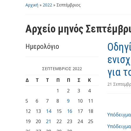
Αρχική
»
2022
»
Σεπτέμβριος
Αρχείο μηνός
Σεπτέμβρι
Οδηγί
Ημερολόγιο
ενισχ
ΣΕΠΤΈΜΒΡΙΟΣ 2022
για τ
Δ
Τ
Τ
Π
Π
Σ
Κ
21 Σεπτεμβ
1
2
3
4
5
6
7
8
9
10
11
12
13
14
15
16
17
18
Υπόδειγμα
19
20
21
22
23
24
25
Υπόδειγμα