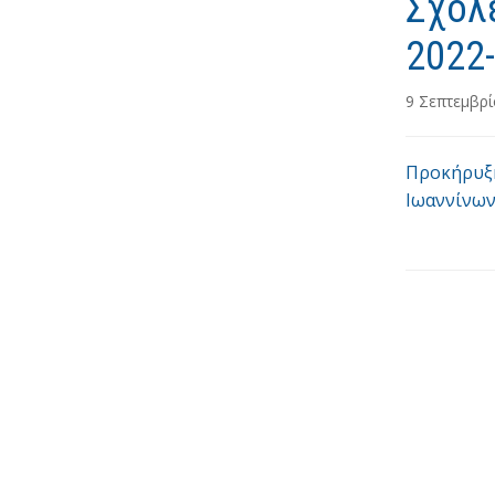
Σχολε
2022
9 Σεπτεμβρ
Προκήρυξη
Ιωαννίνω