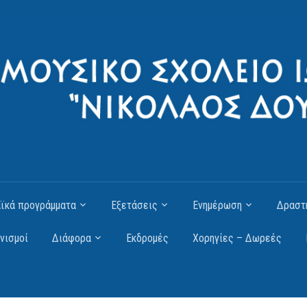
ϊκά προγράμματα
Εξετάσεις
Ενημέρωση
Δραστ
νισμοί
Διάφορα
Εκδρομές
Χορηγίες – Δωρεές