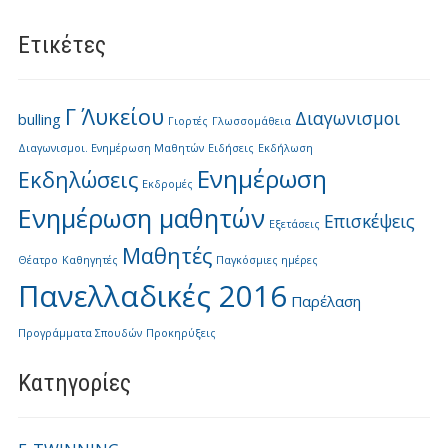
Ετικέτες
Γ΄ Λυκείου
Διαγωνισμοι
bulling
Γιορτές
Γλωσσομάθεια
Διαγωνισμοι. Ενημέρωση Μαθητών
Ειδήσεις
Εκδήλωση
Ενημέρωση
Εκδηλώσεις
Εκδρομές
Ενημέρωση μαθητών
Επισκέψεις
Εξετάσεις
Μαθητές
Θέατρο
Καθηγητές
Παγκόσμιες ημέρες
Πανελλαδικές 2016
Παρέλαση
Προγράμματα Σπουδών
Προκηρύξεις
Kατηγορίες