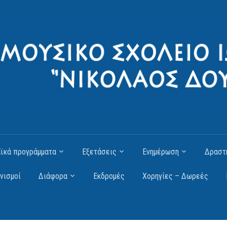
ϊκά προγράμματα
Εξετάσεις
Ενημέρωση
Δραστ
νισμοί
Διάφορα
Εκδρομές
Χορηγίες – Δωρεές