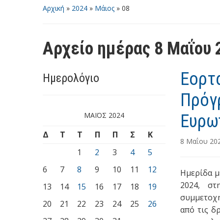
Αρχική
»
2024
»
Μάιος
»
08
Αρχείο ημέρας
8 Μαΐου 
Εορτ
Ημερολόγιο
Πρόγ
ΜΆΙΟΣ 2024
Ευρω
Δ
Τ
Τ
Π
Π
Σ
Κ
8 Μαΐου 20
1
2
3
4
5
6
7
8
9
10
11
12
Ημερίδα μ
2024, στ
13
14
15
16
17
18
19
συμμετοχή
20
21
22
23
24
25
26
από τις δ