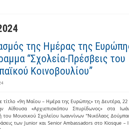
2024
ασμός της Ημέρας της Ευρώπη
ραμμα “Σχολεία-Πρέσβεις του
παϊκού Κοινοβουλίου”
24
ε τίτλο «9η Μαΐου – Ημέρα της Ευρώπης» τη Δευτέρα, 22
ην Αίθουσα «Αρχιεπισκόπου Σπυρίδωνος» στα Ιωά
 του Μουσικού Σχολείου Ιωαννίνων “Νικόλαος Δούμπας
ράσεις των Junior και Senior Ambassadors στο Kiosque – I