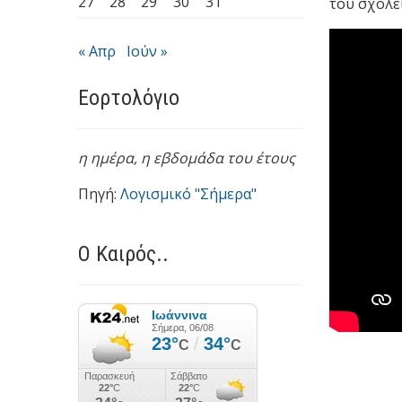
27
28
29
30
31
του σχολε
« Απρ
Ιούν »
Εορτολόγιο
η ημέρα,
η εβδομάδα του έτους
Πηγή:
Λογισμικό "Σήμερα"
Ο Καιρός..