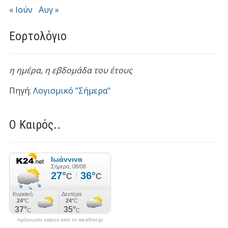
« Ιούν
Αυγ »
Εορτολόγιο
η ημέρα,
η εβδομάδα του έτους
Πηγή:
Λογισμικό "Σήμερα"
Ο Καιρός..
πρόγνωση καιρού από το weather.gr