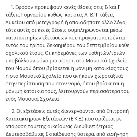
1. Εφόσον προκύψουν κενές θέσεις στις Β΄ και Γ΄
τάξεις Γυμνασίου καθώς, και στις Α΄, Β΄, Γ΄ τάξεις
Λυκείου από μετεγγραφή ή οποιοδήποτε άλλο λόγο,
τότε αυτές οι κενές θέσεις συμπληρώνονται μέσω
κατατακτηρίων εξετάσεων που πραγματοποιούνται
εντός του τρίτου δεκαημέρου του Σεπτεμβρίου κάθε
σχολικού έτους. Οι κηδεμόνες των μαθητών/τριών
υποβάλλουν μόνο μια αίτηση στο Μουσικό Σχολείο
του Νομού όπου βρίσκεται η μόνιμη κατοικίας τους
ή στο Μουσικό Σχολείο που ανήκουν χωροταξικά
στην περίπτωση που στον νομό, όπου βρίσκεται η
μόνιμη κατοικία τους, λειτουργούν περισσότερα του
ενός Μουσικά Σχολεία.
2. Οι εξετάσεις αυτές διενεργούνται από Επιτροπή
Κατατακτηρίων Εξετάσεων (Ε.Κ.Ε.) που ορίζεται με
απόφαση του/της οικείου/ας Διευθυντή/τριας
Δευτεροβάθμιας Εκπαίδευσης ύστερα, από εισήγηση