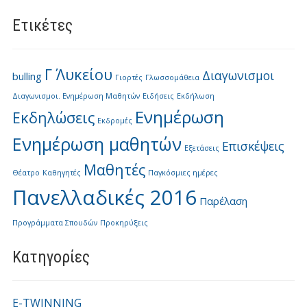
Ετικέτες
Γ΄ Λυκείου
Διαγωνισμοι
bulling
Γιορτές
Γλωσσομάθεια
Διαγωνισμοι. Ενημέρωση Μαθητών
Ειδήσεις
Εκδήλωση
Ενημέρωση
Εκδηλώσεις
Εκδρομές
Ενημέρωση μαθητών
Επισκέψεις
Εξετάσεις
Μαθητές
Θέατρο
Καθηγητές
Παγκόσμιες ημέρες
Πανελλαδικές 2016
Παρέλαση
Προγράμματα Σπουδών
Προκηρύξεις
Kατηγορίες
E-TWINNING