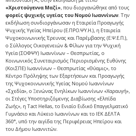
«Χριστούγεννα Μαζί»
, που διοργανώθηκε από τους
φορείς ψυχικής υγείας του Νομού Ιωαννίνων
. Την
εκδήλωση συνδιοργάνωσαν η Εταιρεία Προαγωγής
Ψυχικής Υγείας Ηπείρου (Ε.ΠΡΟ.ΨΥ.Η.), η Εταιρεία
Ψυχοκοινωνικής Έρευνας και Παρέμβασης (Ε.Ψ.Ε.Π.),
ο Σύλλογος Οικογενειών & Φίλων για την Ψυχική
Υγεία (ΣΟΦΨΥ) Ιωαννίνων – Θεσπρωτίας, ο
Κοινωνικός Συνεταιρισμός Περιορισμένης Ευθύνης
(ΚοιΣΠΕ) Ιωαννίνων – Θεσπρωτίας «Θύαμις», το
Κέντρο Πρόληψης των Εξαρτήσεων και Προαγωγής
της Ψυχοκοινωνικής Υγείας Νομού Ιωαννίνων
«Σχεδία», ο Ξενώνας Ενηλίκων Ιωαννίνων «Χαραυγή»,
οι Στέγες Υποστηριζόμενης Διαβίωσης «Ελπίδα
Ζωής», η Tact Hellas, το Ενιαίο Ειδικό Επαγγελματικό
Γυμνάσιο και Λύκειο Ιωαννίνων και το ΙΕΚ ΔΕΛΤΑ
360°, υπό την αιγίδα της Περιφέρειας Ηπείρου και
του Δήμου Ιωαννιτών.