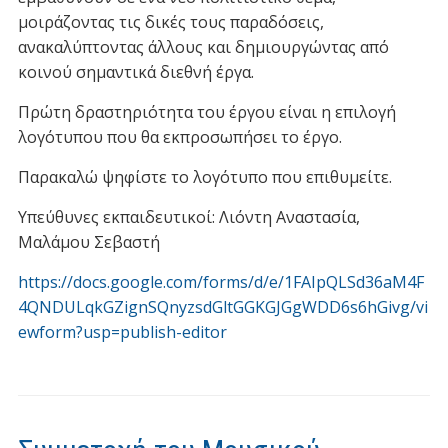
μοιράζοντας τις δικές τους παραδόσεις,
ανακαλύπτοντας άλλους και δημιουργώντας από
κοινού σημαντικά διεθνή έργα.
Πρώτη δραστηριότητα του έργου είναι η επιλογή
λογότυπου που θα εκπροσωπήσει το έργο.
Παρακαλώ ψηφίστε το λογότυπο που επιθυμείτε.
Υπεύθυνες εκπαιδευτικοί: Λιόντη Αναστασία,
Μαλάμου Σεβαστή
https://docs.google.com/forms/d/e/1FAIpQLSd36aM4F
4QNDULqkGZignSQnyzsdGltGGKGJGgWDD6s6hGivg/vi
ewform?usp=publish-editor