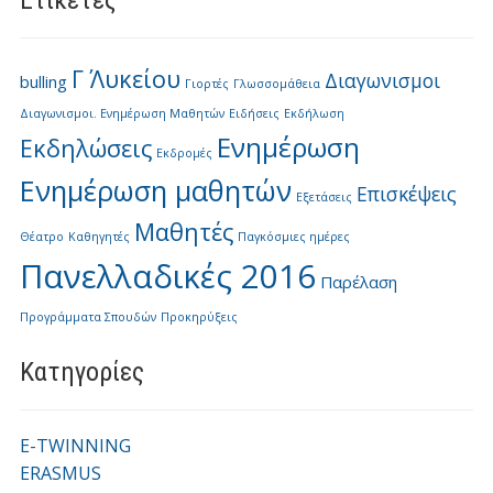
Ετικέτες
Γ΄ Λυκείου
Διαγωνισμοι
bulling
Γιορτές
Γλωσσομάθεια
Διαγωνισμοι. Ενημέρωση Μαθητών
Ειδήσεις
Εκδήλωση
Ενημέρωση
Εκδηλώσεις
Εκδρομές
Ενημέρωση μαθητών
Επισκέψεις
Εξετάσεις
Μαθητές
Θέατρο
Καθηγητές
Παγκόσμιες ημέρες
Πανελλαδικές 2016
Παρέλαση
Προγράμματα Σπουδών
Προκηρύξεις
Kατηγορίες
E-TWINNING
ERASMUS