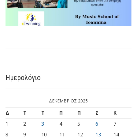
Ημερολόγιο
ΔΕΚΈΜΒΡΙΟΣ 2025
Δ
Τ
Τ
Π
Π
Σ
Κ
1
2
3
4
5
6
7
8
9
10
11
12
13
14