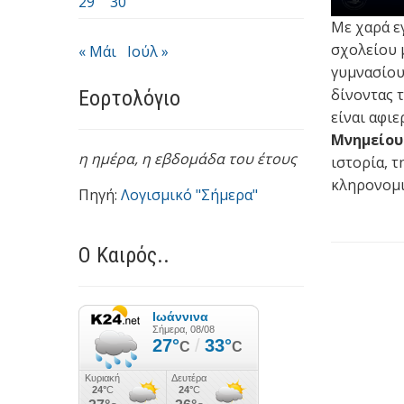
29
30
Με χαρά ε
σχολείου 
« Μάι
Ιούλ »
γυμνασίου
δίνοντας 
Εορτολόγιο
είναι αφι
Μνημείου
η ημέρα,
η εβδομάδα του έτους
ιστορία, τ
κληρονομι
Πηγή:
Λογισμικό "Σήμερα"
Ο Καιρός..