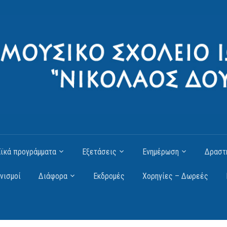
ϊκά προγράμματα
Εξετάσεις
Ενημέρωση
Δραστ
νισμοί
Διάφορα
Εκδρομές
Χορηγίες – Δωρεές