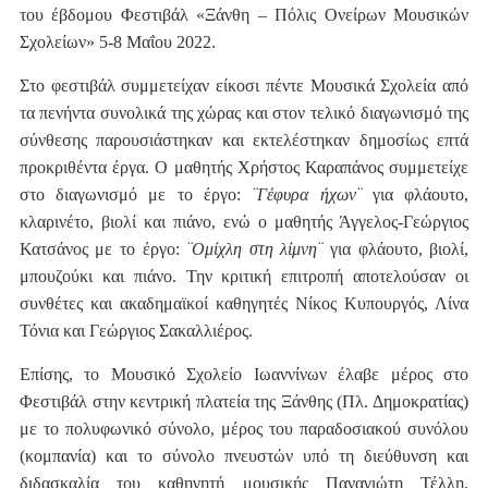
του έβδομου Φεστιβάλ «Ξάνθη – Πόλις Ονείρων Μουσικών
Σχολείων» 5-8 Μαΐου 2022.
Στο φεστιβάλ συμμετείχαν είκοσι πέντε Μουσικά Σχολεία από
τα πενήντα συνολικά της χώρας και στον τελικό διαγωνισμό της
σύνθεσης παρουσιάστηκαν και εκτελέστηκαν δημοσίως επτά
προκριθέντα έργα. Ο μαθητής Χρήστος Καραπάνος συμμετείχε
στο διαγωνισμό με το έργο:
¨Γέφυρα ήχων¨
για φλάουτο,
κλαρινέτο, βιολί και πιάνο, ενώ ο μαθητής Άγγελος-Γεώργιος
Κατσάνος με το έργο:
¨Ομίχλη στη λίμνη¨
για φλάουτο, βιολί,
μπουζούκι και πιάνο. Την κριτική επιτροπή αποτελούσαν οι
συνθέτες και ακαδημαϊκοί καθηγητές Νίκος Κυπουργός, Λίνα
Τόνια και Γεώργιος Σακαλλιέρος.
Επίσης, το Μουσικό Σχολείο Ιωαννίνων έλαβε μέρος στο
Φεστιβάλ στην κεντρική πλατεία της Ξάνθης (Πλ. Δημοκρατίας)
με το πολυφωνικό σύνολο, μέρος του παραδοσιακού συνόλου
(κομπανία) και το σύνολο πνευστών υπό τη διεύθυνση και
διδασκαλία του καθηγητή μουσικής Παναγιώτη Τέλλη,