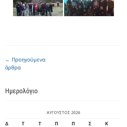
Πλοήγηση άρθρων
←
Προηγούμενα
άρθρα
Ημερολόγιο
ΑΎΓΟΥΣΤΟΣ 2026
Δ
Τ
Τ
Π
Π
Σ
Κ