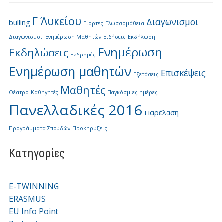
Γ΄ Λυκείου
Διαγωνισμοι
bulling
Γιορτές
Γλωσσομάθεια
Διαγωνισμοι. Ενημέρωση Μαθητών
Ειδήσεις
Εκδήλωση
Ενημέρωση
Εκδηλώσεις
Εκδρομές
Ενημέρωση μαθητών
Επισκέψεις
Εξετάσεις
Μαθητές
Θέατρο
Καθηγητές
Παγκόσμιες ημέρες
Πανελλαδικές 2016
Παρέλαση
Προγράμματα Σπουδών
Προκηρύξεις
Kατηγορίες
E-TWINNING
ERASMUS
EU Info Point