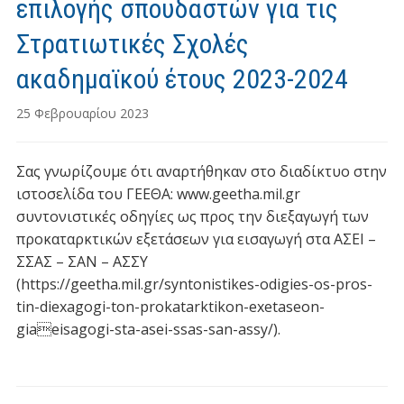
επιλογής σπουδαστών για τις
Στρατιωτικές Σχολές
ακαδημαϊκού έτους 2023-2024
25 Φεβρουαρίου 2023
Σας γνωρίζουμε ότι αναρτήθηκαν στο διαδίκτυο στην
ιστοσελίδα του ΓΕΕΘΑ: www.geetha.mil.gr
συντονιστικές οδηγίες ως προς την διεξαγωγή των
προκαταρκτικών εξετάσεων για εισαγωγή στα ΑΣΕΙ –
ΣΣΑΣ – ΣΑΝ – ΑΣΣΥ
(https://geetha.mil.gr/syntonistikes-odigies-os-pros-
tin-diexagogi-ton-prokatarktikon-exetaseon-
giaeisagogi-sta-asei-ssas-san-assy/).