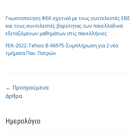
Γνωστοποίηση ΦΕΚ σχετικά με τους συντελεστές ΕΒΕ
και τους συντελεστές βαρύτητας των πανελλαδικά
εξεταζόμενων μαθημάτων στις πανελλήνιες
FEK-2022-Tefxos B-06975-Συμπλήρωση για 2 νέα
τμήματα Παν. Πατρών
Πλοήγηση άρθρων
←
Προηγούμενα
άρθρα
Ημερολόγιο