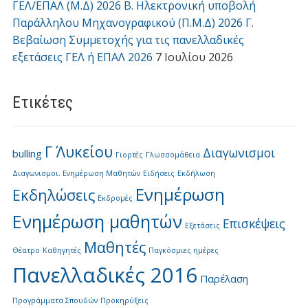
ΓΕΛ/ΕΠΑΛ (Μ.Δ) 2026 Β. Ηλεκτρονική υποβολή
Παράλληλου Μηχανογραφικού (Π.Μ.Δ) 2026 Γ.
Βεβαίωση Συμμετοχής για τις πανελλαδικές
εξετάσεις ΓΕΛ ή ΕΠΑΛ 2026
7 Ιουλίου 2026
Ετικέτες
Γ΄ Λυκείου
Διαγωνισμοι
bulling
Γιορτές
Γλωσσομάθεια
Διαγωνισμοι. Ενημέρωση Μαθητών
Ειδήσεις
Εκδήλωση
Ενημέρωση
Εκδηλώσεις
Εκδρομές
Ενημέρωση μαθητών
Επισκέψεις
Εξετάσεις
Μαθητές
Θέατρο
Καθηγητές
Παγκόσμιες ημέρες
Πανελλαδικές 2016
Παρέλαση
Προγράμματα Σπουδών
Προκηρύξεις