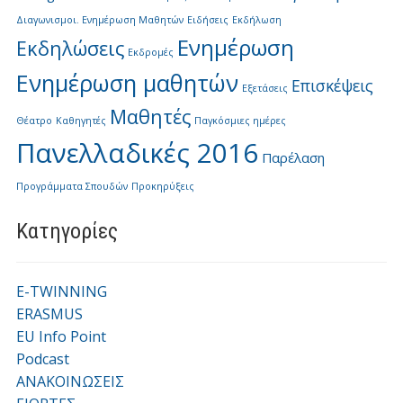
Διαγωνισμοι. Ενημέρωση Μαθητών
Ειδήσεις
Εκδήλωση
Ενημέρωση
Εκδηλώσεις
Εκδρομές
Ενημέρωση μαθητών
Επισκέψεις
Εξετάσεις
Μαθητές
Θέατρο
Καθηγητές
Παγκόσμιες ημέρες
Πανελλαδικές 2016
Παρέλαση
Προγράμματα Σπουδών
Προκηρύξεις
Kατηγορίες
E-TWINNING
ERASMUS
EU Info Point
Podcast
ΑΝΑΚΟΙΝΩΣΕΙΣ