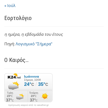
« Ιούλ
Εορτολόγιο
η ημέρα,
η εβδομάδα του έτους
Πηγή:
Λογισμικό "Σήμερα"
Ο Καιρός..
πρόγνωση καιρού από το weather.gr